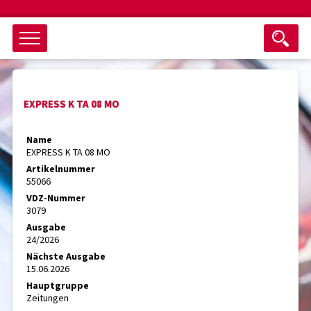
Objektsuche
EXPRESS K TA 08 MO
als ganzes Wort suchen
max. 3 Monate alt
Name
EXPRESS K TA 08 MO
keine eingestellten Titel
Artikelnummer
55066
Suche zurücksetzen
nur Titel im Angebot
VDZ-Nummer
Suchen
3079
Ausgabe
24/2026
Nächste Ausgabe
15.06.2026
Hauptgruppe
Zeitungen