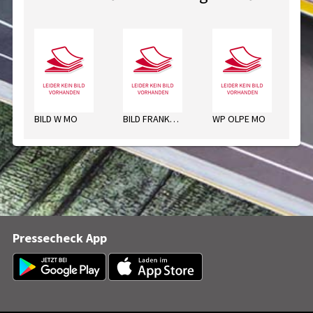
BILD W MO
BILD FRANKFURT MO
WP OLPE MO
WR
Pressecheck App