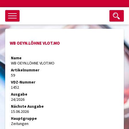
Objektsuche
WB OEYN.LÖHNE VLOT.MO
als ganzes Wort suchen
max. 3 Monate alt
Name
WB OEYN.LÖHNE VLOT.MO
keine eingestellten Titel
Artikelnummer
59
Suche zurücksetzen
nur Titel im Angebot
VDZ-Nummer
Suchen
1452
Ausgabe
24/2026
Nächste Ausgabe
15.06.2026
Hauptgruppe
Zeitungen