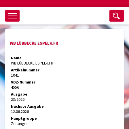
Objektsuche
WB LÜBBECKE ESPELK.FR
als ganzes Wort suchen
max. 3 Monate alt
Name
WB LÜBBECKE ESPELK.FR
keine eingestellten Titel
Artikelnummer
1041
Suche zurücksetzen
nur Titel im Angebot
VDZ-Nummer
Suchen
4556
Ausgabe
23/2026
Nächste Ausgabe
12.06.2026
Hauptgruppe
Zeitungen