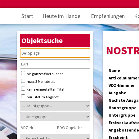
Start
Heute im Handel
Empfehlungen
K
Objektsuche
NOST
Name
als ganzes Wort suchen
Artikelnumme
max. 3 Monate alt
VDZ-Nummer
keine eingestellten Titel
Ausgabe
nur Titel im Angebot
Nächste Ausg
Hauptgruppe
Untergruppe
Erstverkaufst
Angebotsende
Erscheint