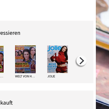
ressieren
FREIZEIT TOTAL
WELT VON HEUTE
JOLIE
MEINE WAHRHEIT
kauft