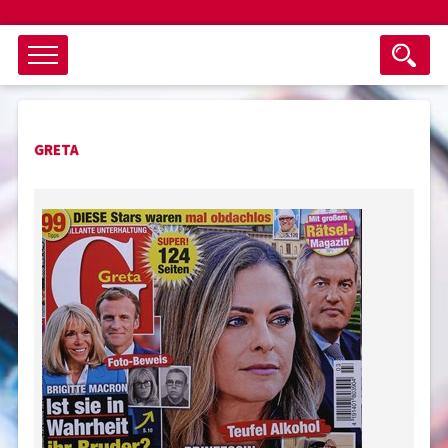
Objektsuche
GRETA
als ganzes Wort suchen
max. 3 Monate alt
keine eingestellten Titel
Suche zurücksetzen
nur Titel im Angebot
Suchen