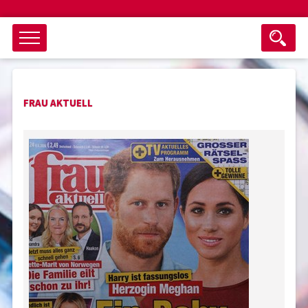
Objektsuche
FRAU AKTUELL
als ganzes Wort suchen
max. 3 Monate alt
keine eingestellten Titel
Suche zurücksetzen
nur Titel im Angebot
Suchen