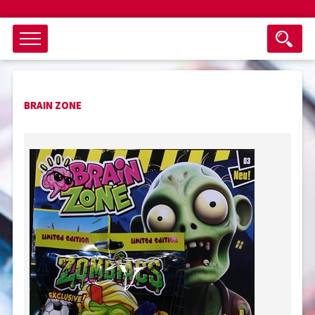
Objektsuche
BRAIN ZONE
als ganzes Wort suchen
max. 3 Monate alt
keine eingestellten Titel
Suche zurücksetzen
nur Titel im Angebot
Suchen