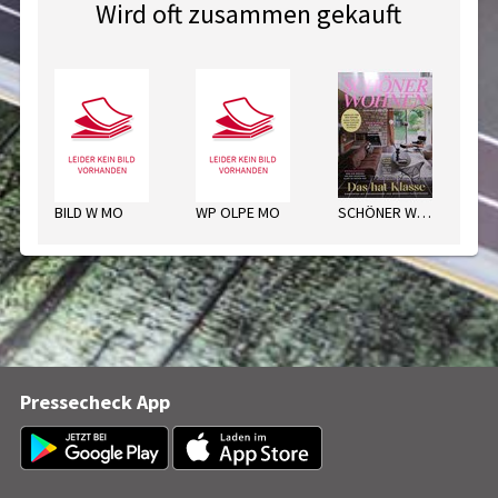
Wird oft zusammen gekauft
BILD W MO
WP OLPE MO
SCHÖNER WOHNEN
WR
Pressecheck App