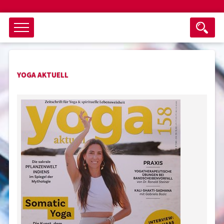
Objektsuche
YOGA AKTUELL
als ganzes Wort suchen
max. 3 Monate alt
keine eingestellten Titel
Suche zurücksetzen
nur Titel im Angebot
Suchen