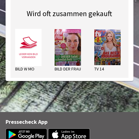
Wird oft zusammen gekauft
BILD W MO
BILD DER FRAU
TV 14
HÖ
Pressecheck App