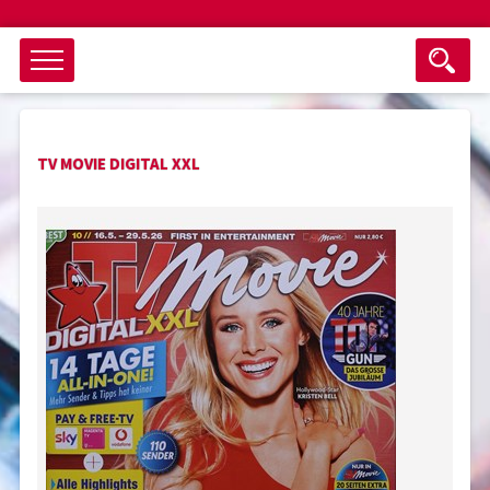
Objektsuche
TV MOVIE DIGITAL XXL
als ganzes Wort suchen
max. 3 Monate alt
keine eingestellten Titel
Suche zurücksetzen
nur Titel im Angebot
Suchen