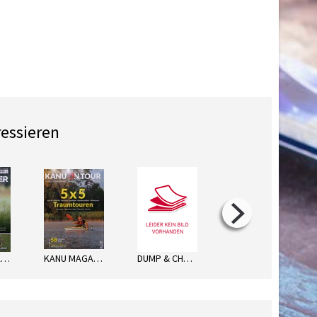
ressieren
DER ÜBERLÄUFER
KANU MAGAZIN SP.
DUMP & CHASE
NORWEGEN FISCH&FANG