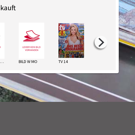
kauft
BILD HANNOV.MO
BILD W MO
TV 14
TV HÖREN+SEHEN