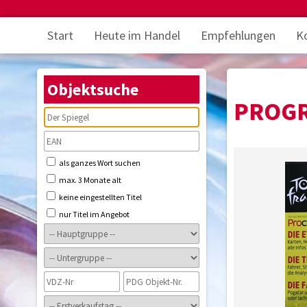
Start
Heute im Handel
Empfehlungen
K
Objektsuche
PROGR
als ganzes Wort suchen
max. 3 Monate alt
keine eingestellten Titel
nur Titel im Angebot