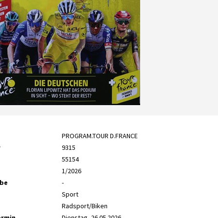
PROGRAM.TOUR D.FRANCE
r
9315
55154
1/2026
abe
-
Sport
Radsport/Biken
ermin
Dienstag, 26.05.2026