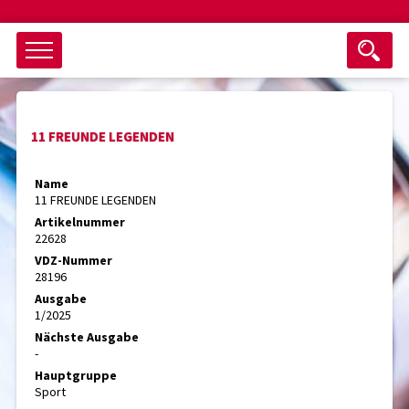
Objektsuche
11 FREUNDE LEGENDEN
als ganzes Wort suchen
max. 3 Monate alt
Name
11 FREUNDE LEGENDEN
keine eingestellten Titel
Artikelnummer
22628
Suche zurücksetzen
nur Titel im Angebot
VDZ-Nummer
Suchen
28196
Ausgabe
1/2025
Nächste Ausgabe
-
Hauptgruppe
Sport