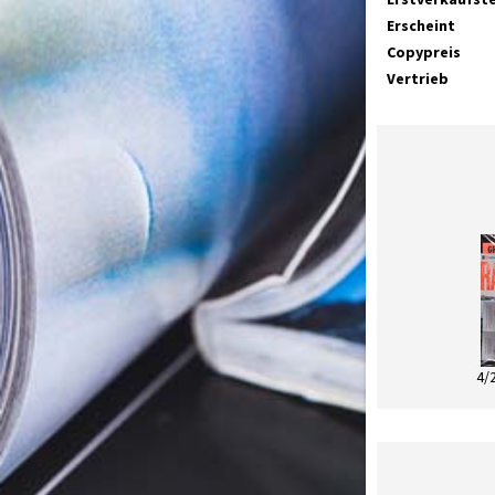
Erscheint
Copypreis
Vertrieb
4/