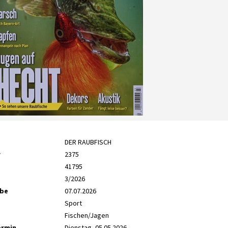
DER RAUBFISCH
r
2375
41795
3/2026
abe
07.07.2026
Sport
Fischen/Jagen
ermin
Dienstag, 05.05.2026