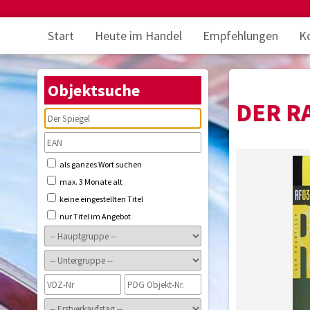
Start
Heute im Handel
Empfehlungen
K
Objektsuche
DER R
als ganzes Wort suchen
max. 3 Monate alt
keine eingestellten Titel
nur Titel im Angebot