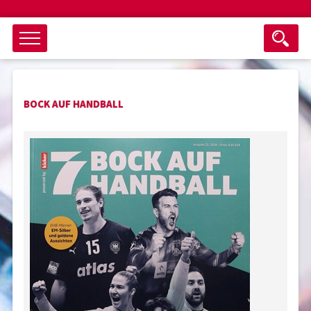
Objektsuche
BOCK AUF HANDBALL
als ganzes Wort suchen
max. 3 Monate alt
keine eingestellten Titel
Suche zurücksetzen
nur Titel im Angebot
Suchen