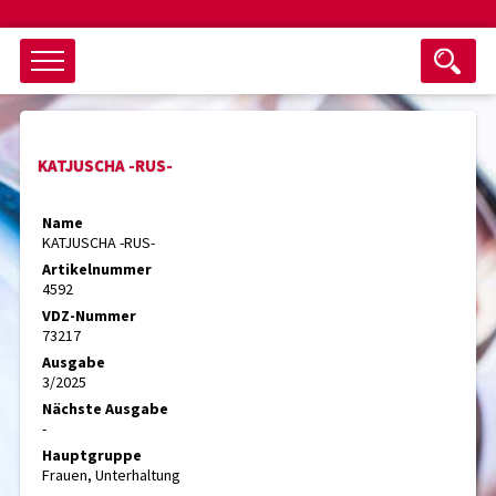
Objektsuche
KATJUSCHA -RUS-
als ganzes Wort suchen
max. 3 Monate alt
Name
KATJUSCHA -RUS-
keine eingestellten Titel
Artikelnummer
4592
Suche zurücksetzen
nur Titel im Angebot
VDZ-Nummer
Suchen
73217
Ausgabe
3/2025
Nächste Ausgabe
-
Hauptgruppe
Frauen, Unterhaltung