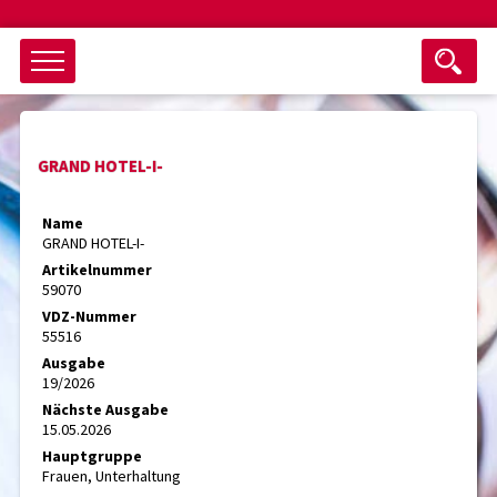
Objektsuche
GRAND HOTEL-I-
als ganzes Wort suchen
max. 3 Monate alt
Name
GRAND HOTEL-I-
keine eingestellten Titel
Artikelnummer
59070
Suche zurücksetzen
nur Titel im Angebot
VDZ-Nummer
Suchen
55516
Ausgabe
19/2026
Nächste Ausgabe
15.05.2026
Hauptgruppe
Frauen, Unterhaltung