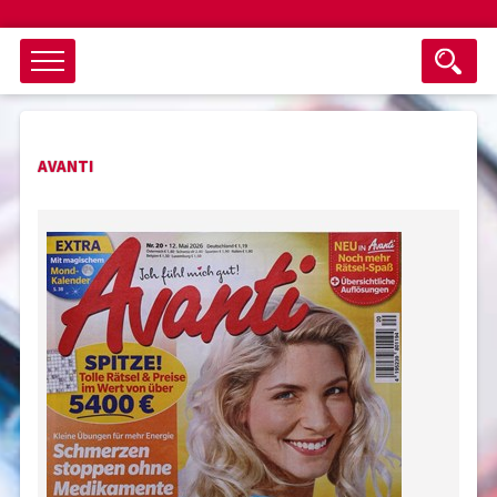
Objektsuche
AVANTI
als ganzes Wort suchen
max. 3 Monate alt
keine eingestellten Titel
Suche zurücksetzen
nur Titel im Angebot
Suchen