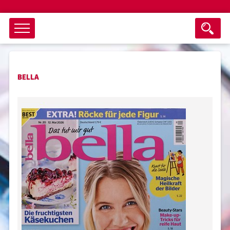
Objektsuche
BELLA
als ganzes Wort suchen
max. 3 Monate alt
keine eingestellten Titel
Suche zurücksetzen
nur Titel im Angebot
Suchen