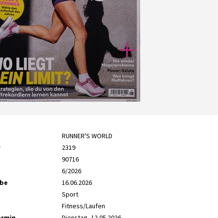
RUNNER'S WORLD
r
2319
90716
6/2026
abe
16.06.2026
Sport
Fitness/Laufen
ermin
Dienstag, 12.05.2026