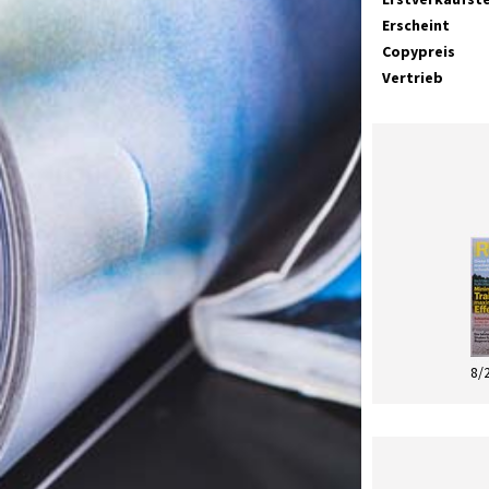
Erscheint
Copypreis
Vertrieb
8/