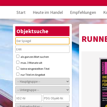
Start
Heute im Handel
Empfehlungen
K
Objektsuche
RUNNE
als ganzes Wort suchen
max. 3 Monate alt
keine eingestellten Titel
nur Titel im Angebot