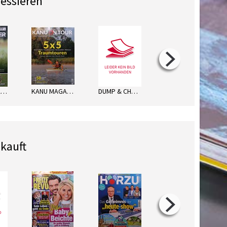
ressieren
DER ÜBERLÄUFER
KANU MAGAZIN SP.
DUMP & CHASE
NORWEGEN FISCH&FANG
kauft