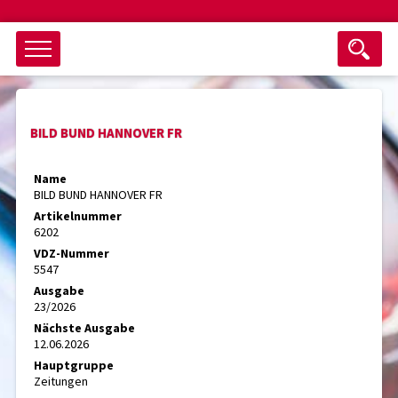
Objektsuche
BILD BUND HANNOVER FR
als ganzes Wort suchen
max. 3 Monate alt
Name
BILD BUND HANNOVER FR
keine eingestellten Titel
Artikelnummer
6202
Suche zurücksetzen
nur Titel im Angebot
VDZ-Nummer
Suchen
5547
Ausgabe
23/2026
Nächste Ausgabe
12.06.2026
Hauptgruppe
Zeitungen