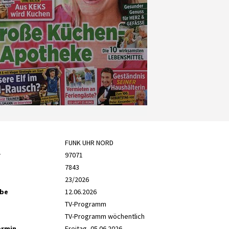
FUNK UHR NORD
r
97071
7843
23/2026
abe
12.06.2026
TV-Programm
TV-Programm wöchentlich
ermin
Freitag, 05.06.2026