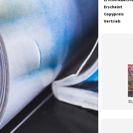
Erscheint
Copypreis
Vertrieb
31