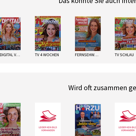
Das könnte Sie auch inte
next
TV DIGITAL VODAFONE
TV 4 WOCHEN
FERNSEHWOCHE NORD
TV SCHLAU
Wird oft zusammen ge
next