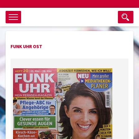
Objektsuche
FUNK UHR OST
als ganzes Wort suchen
max. 3 Monate alt
keine eingestellten Titel
Suche zurücksetzen
nur Titel im Angebot
Suchen