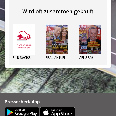
Wird oft zusammen gekauft
BILD SACHSEN ANH. MO
FRAU AKTUELL
VIEL SPAß
AV
Pressecheck App