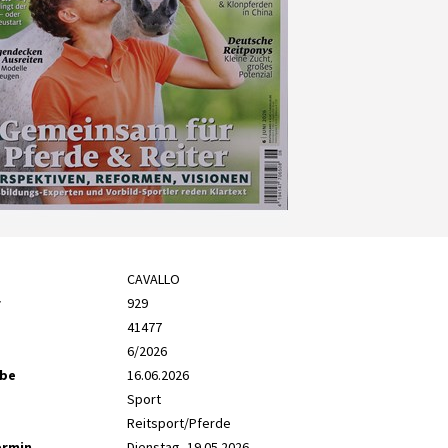
CAVALLO
r
929
41477
6/2026
abe
16.06.2026
Sport
Reitsport/Pferde
ermin
Dienstag, 19.05.2026