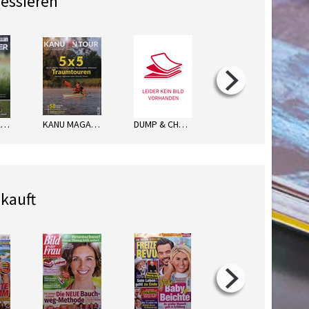
ressieren
DER ÜBERLÄUFER
KANU MAGAZIN SP.
DUMP & CHASE
NORWEGEN FISCH&FANG
kauft