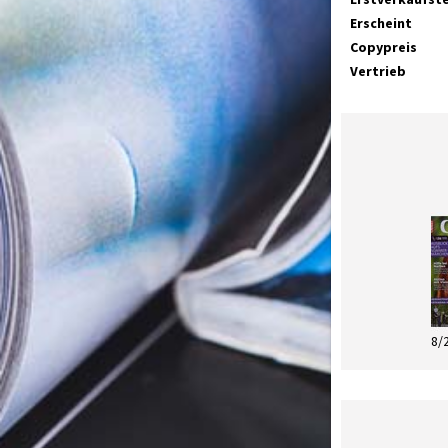
Erscheint
Copypreis
Vertrieb
8/