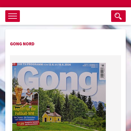
Objektsuche
GONG NORD
als ganzes Wort suchen
max. 3 Monate alt
keine eingestellten Titel
Suche zurücksetzen
nur Titel im Angebot
Suchen